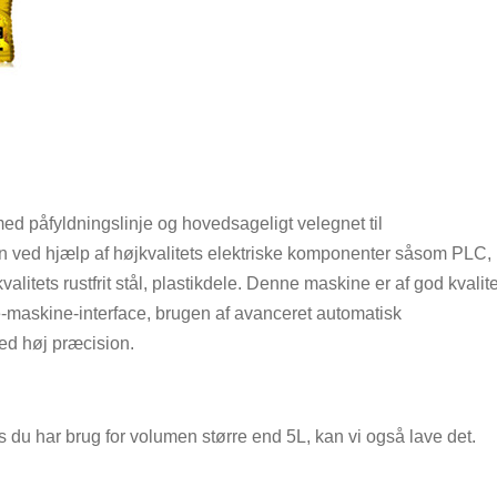
ed påfyldningslinje og hovedsageligt velegnet til
gn ved hjælp af højkvalitets elektriske komponenter såsom PLC,
litets rustfrit stål, plastikdele. Denne maskine er af god kvalite
e-maskine-interface, brugen af avanceret automatisk
ed høj præcision.
 du har brug for volumen større end 5L, kan vi også lave det.