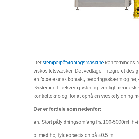
Det
stempelpåfyldningsmaskine
kan forbindes m
viskositetsvæsker. Det vedtager integreret desi
en fotoelektrisk kontakt, berøringsskærm og højkva
Systemdrift, bekvem justering, venligt mennesk
kontrolteknologi for at opnå en væskefyldning m
Der er fordele som nedenfor:
en. Stort påfyldningsomfang fra 100-5000ml. hvis
b. med høj fyldepræcision på ±0,5 ml