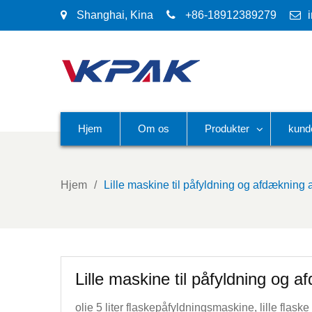
Shanghai, Kina
+86-18912389279
Hjem
Om os
Produkter
kund
Hjem
Lille maskine til påfyldning og afdækning a
Lille maskine til påfyldning og a
olie 5 liter flaskepåfyldningsmaskine, lille f