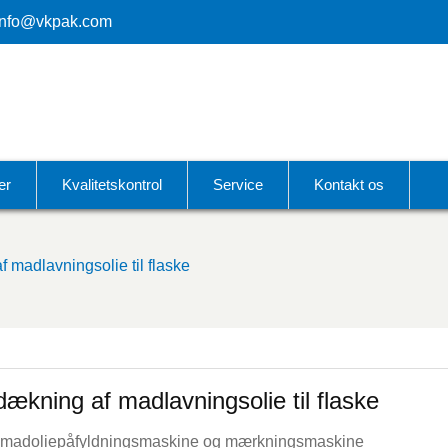
info@vkpak.com
er
Kvalitetskontrol
Service
Kontakt os
f madlavningsolie til flaske
fdækning af madlavningsolie til flaske
laske madoliepåfyldningsmaskine og mærkningsmaskine