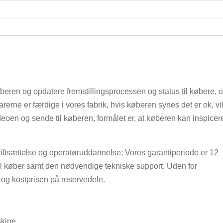
beren og opdatere fremstillingsprocessen og status til købere, 
varerne er færdige i vores fabrik, hvis køberen synes det er ok, vi
ideoen og sende til køberen, formålet er, at køberen kan inspicer
idriftsættelse og operatøruddannelse; Vores garantiperiode er 12
til køber samt den nødvendige tekniske support. Uden for
t og kostprisen på reservedele.
kine.